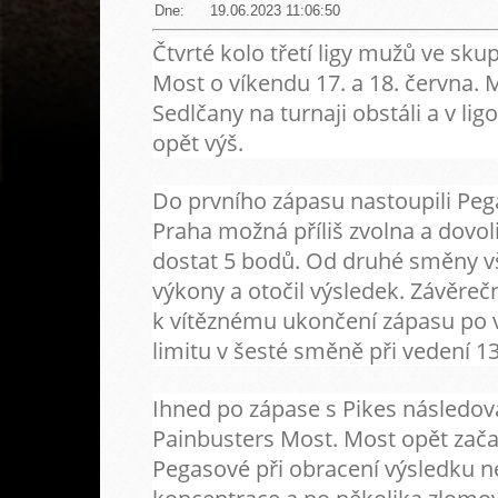
Dne:
19.06.2023 11:06:50
Čtvrté kolo třetí ligy mužů ve sku
Most o víkendu 17. a 18. června. 
Sedlčany na turnaji obstáli a v lig
opět výš.
Do prvního zápasu nastoupili Peg
Praha možná příliš zvolna a dovoli
dostat 5 bodů. Od druhé směny vš
výkony a otočil výsledek. Závěreč
k vítěznému ukončení zápasu po 
limitu v šesté směně při vedení 1
Ihned po zápase s Pikes následova
Painbusters Most. Most opět začal
Pegasové při obracení výsledku ne