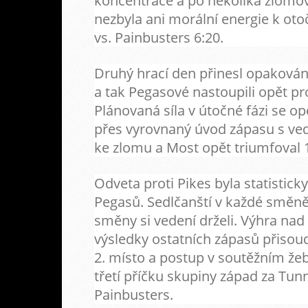
koncentrace a po několika zlomo
nezbyla ani morální energie k oto
vs. Painbusters 6:20.
Druhý hrací den přinesl opakován
a tak Pegasové nastoupili opět p
Plánovaná síla v útočné fázi se op
přes vyrovnaný úvod zápasu s ve
ke zlomu a Most opět triumfoval 1
Odveta proti Pikes byla statistic
Pegasů. Sedlčanští v každé směně
směny si vedení drželi. Výhra nad 
výsledky ostatních zápasů přisou
2. místo a postup v soutěžním že
třetí příčku skupiny západ za Tunn
Painbusters.