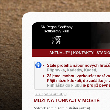
SK Pegas Sedlčany
softballový klub
AKTUALITY
|
KONTAKTY
|
STADI
Stále probíhá nábor nových hráčů
Přípravka
,
Kadetky
,
Kadeti
.
Zájemci mohou vyzkoušet nezávaz
Přijít může kdokoli, do začátku je
Přihláška do klubu
je pro již pevn
[ < < Zpět na aktuality ]
MUŽI NA TURNAJI V MOSTĚ
Vytvořil:
Admin Administrátor
(admin)