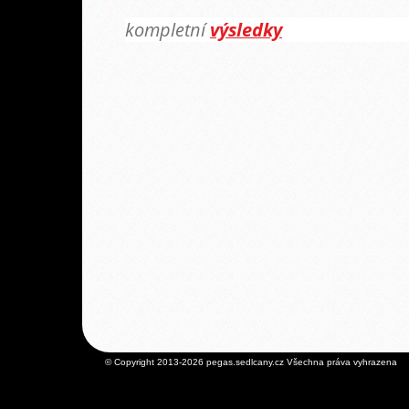
kompletní
výsledky
© Copyright 2013-2026 pegas.sedlcany.cz Všechna práva vyhrazena